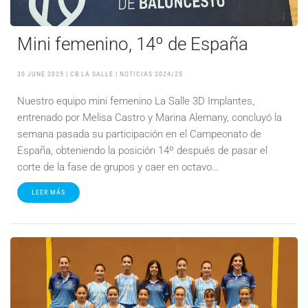
Mini femenino, 14º de España
30 JUNE 2025
| CB LA SALLE |
NOTICIAS 2024/25
Nuestro equipo mini femenino La Salle 3D Implantes,
entrenado por Melisa Castro y Marina Alemany, concluyó la
semana pasada su participación en el Campeonato de
España, obteniendo la posición 14º después de pasar el
corte de la fase de grupos y caer en octavo…
LEER MÁS