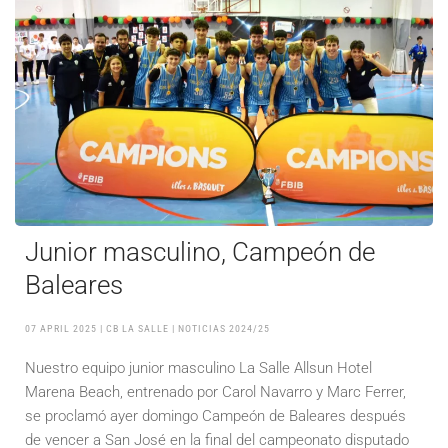
Junior masculino, Campeón de
Baleares
07 APRIL 2025
| CB LA SALLE |
NOTICIAS 2024/25
Nuestro equipo junior masculino La Salle Allsun Hotel
Marena Beach, entrenado por Carol Navarro y Marc Ferrer,
se proclamó ayer domingo Campeón de Baleares después
de vencer a San José en la final del campeonato disputado