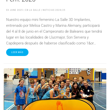
03 JUNE 2025
| CB LA SALLE |
NOTICIAS 2024/25
Nuestro equipo mini femenino La Salle 3D Implantes,
entrenado por Melisa Castro y Marina Alemany, participará
del 4 al 8 de junio en el Campeonato de Baleares que tendrá
lugar en las localidades de Llucmajor, Son Servera y
Capdepera después de haberse clasificado como 1&or…
LEER MÁS