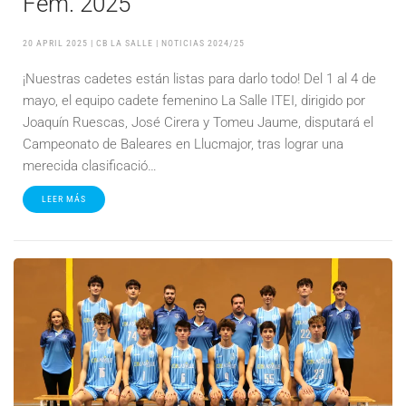
Fem. 2025
20 APRIL 2025
| CB LA SALLE |
NOTICIAS 2024/25
¡Nuestras cadetes están listas para darlo todo! Del 1 al 4 de
mayo, el equipo cadete femenino La Salle ITEI, dirigido por
Joaquín Ruescas, José Cirera y Tomeu Jaume, disputará el
Campeonato de Baleares en Llucmajor, tras lograr una
merecida clasificació…
LEER MÁS