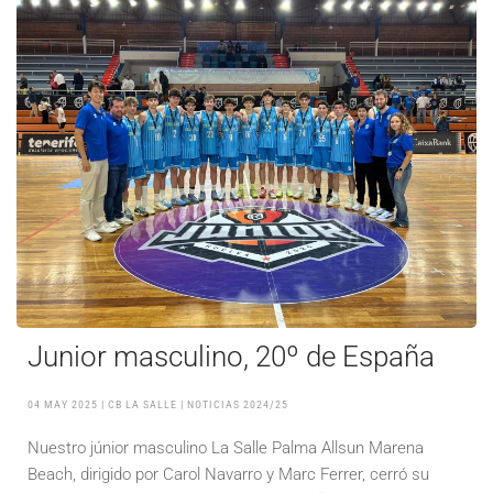
Junior masculino, 20º de España
04 MAY 2025
| CB LA SALLE |
NOTICIAS 2024/25
Nuestro júnior masculino La Salle Palma Allsun Marena
Beach, dirigido por Carol Navarro y Marc Ferrer, cerró su