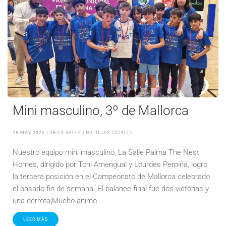
Mini masculino, 3º de Mallorca
26 MAY 2025
| CB LA SALLE |
NOTICIAS 2024/25
Nuestro equipo mini masculino, La Salle Palma The Nest
Homes, dirigido por Toni Amengual y Lourdes Perpiñá, logró
la tercera posición en el Campeonato de Mallorca celebrado
el pasado fin de semana. El balance final fue dos victorias y
una derrota¡Mucho ánimo…
LEER MÁS