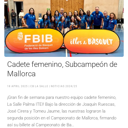
Cadete femenino, Subcampeón de
Mallorca
18 APRIL 2025
| CB LA SALLE |
NOTICIAS 2024/25
¡Gran fin de semana para nuestro equipo cadete femenino,
La Salle Palma ITEI! Bajo la dirección de Joaquín Ruescas,
José Cirera y Tomeu Jaume, las nuestras lograron la
segunda posición en el Campeonato de Mallorca, firmando
así su billete al Campeonato de Ba…