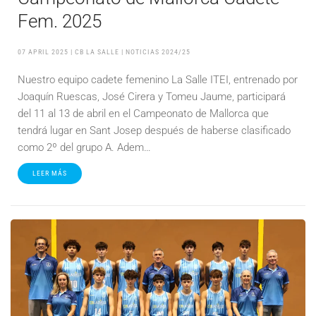
Fem. 2025
07 APRIL 2025
| CB LA SALLE |
NOTICIAS 2024/25
Nuestro equipo cadete femenino La Salle ITEI, entrenado por
Joaquín Ruescas, José Cirera y Tomeu Jaume, participará
del 11 al 13 de abril en el Campeonato de Mallorca que
tendrá lugar en Sant Josep después de haberse clasificado
como 2º del grupo A. Adem…
LEER MÁS