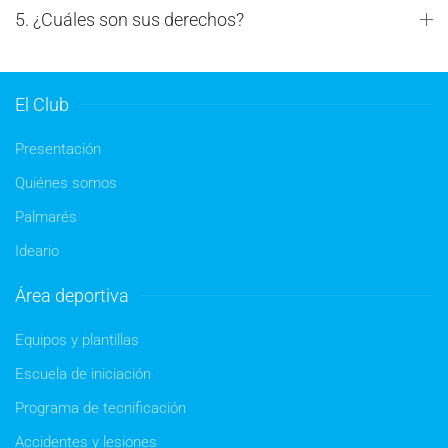
5. ¿Cuáles son sus derechos?
El Club
Presentación
Quiénes somos
Palmarés
Ideario
Área deportiva
Equipos y plantillas
Escuela de iniciación
Programa de tecnificación
Accidentes y lesiones