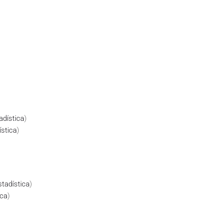
adística
)
ística
)
stadística
)
ica
)