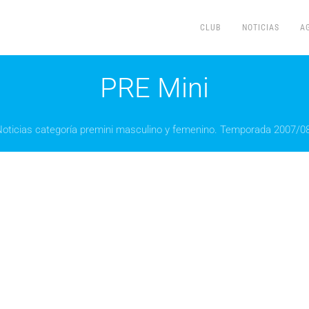
CLUB
NOTICIAS
A
PRE Mini
oticias categoría premini masculino y femenino. Temporada 2007/0