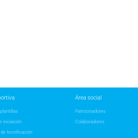
ortiva
Área social
plantillas
Patrocinadores
 iniciación
Colaboradores
de tecnificación