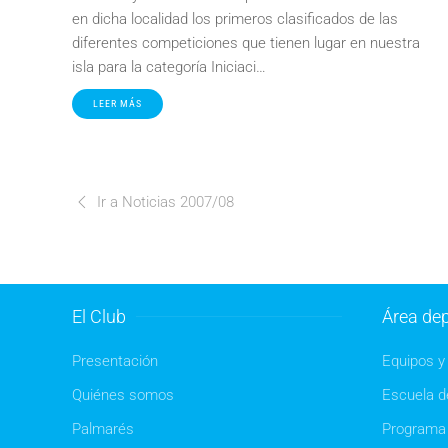
en dicha localidad los primeros clasificados de las
diferentes competiciones que tienen lugar en nuestra
isla para la categoría Iniciaci…
LEER MÁS
Ir a Noticias 2007/08
El Club
Área dep
Presentación
Equipos y 
Quiénes somos
Escuela de
Palmarés
Programa 