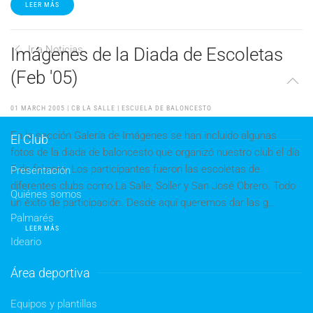
LEER MÁS
Ir a Noticias
Imágenes de la Diada de Escoletas
(Feb '05)
01 MARCH 2005
| CB LA SALLE |
ESCUELA DE BALONCESTO
En la sección Galería de Imágenes se han incluido algunas
El Club
fotos de la diada de baloncesto que organizó nuestro club el día
5 de febrero. Los participantes fueron las escoletas de
Presentación
diferentes clubs como La Salle, Soller y San José Obrero. Todo
Quiénes somos
un éxito de participación. Desde aquí queremos dar las g…
Palmarés
LEER MÁS
Ideario
Área deportiva
Equipos y plantillas