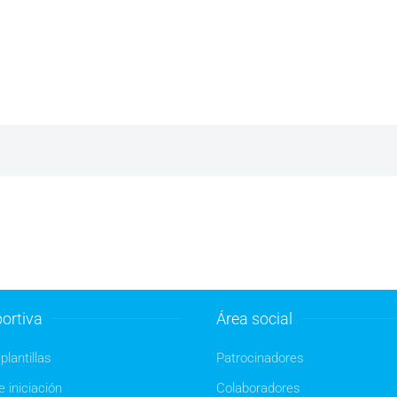
ortiva
Área social
plantillas
Patrocinadores
 iniciación
Colaboradores