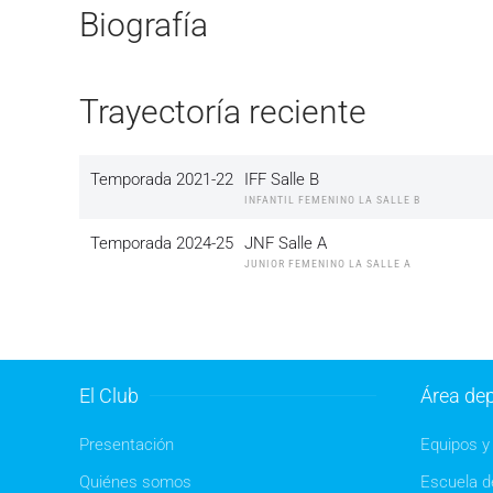
Biografía
Trayectoría reciente
Temporada 2021-22
IFF Salle B
INFANTIL FEMENINO LA SALLE B
Temporada 2024-25
JNF Salle A
JUNIOR FEMENINO LA SALLE A
El Club
Área dep
Presentación
Equipos y 
Quiénes somos
Escuela de