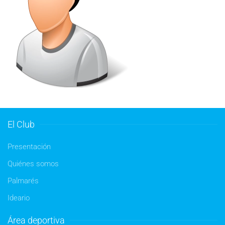
El Club
Presentación
Quiénes somos
Palmarés
Ideario
Área deportiva