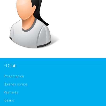
El Club
Presentación
Quiénes somos
Palmarés
Ideario