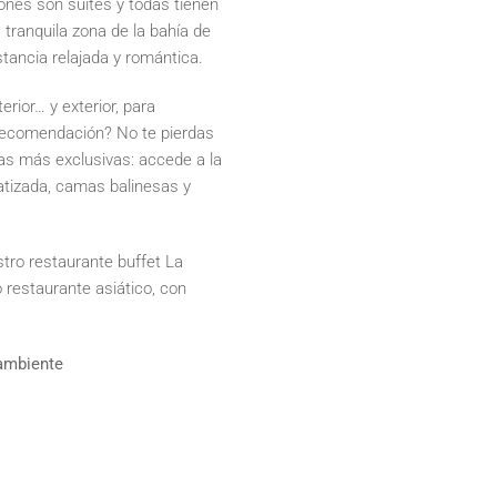
ones son suites y todas tienen
a tranquila zona de la bahía de
stancia relajada y romántica.
rior… y exterior, para
 recomendación? No te pierdas
jas más exclusivas: accede a la
matizada, camas balinesas y
estro restaurante buffet La
 restaurante asiático, con
oambiente