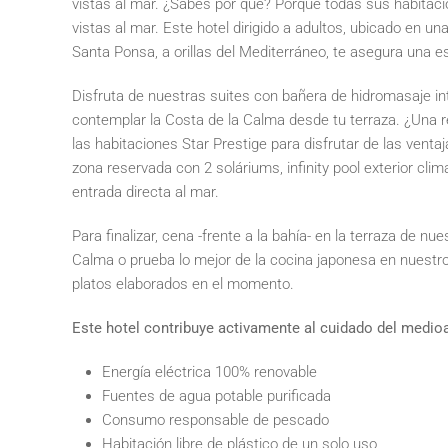
vistas al mar. ¿Sabes por qué? Porque todas sus habitaci
vistas al mar. Este hotel dirigido a adultos, ubicado en un
Santa Ponsa, a orillas del Mediterráneo, te asegura una e
Disfruta de nuestras suites con bañera de hidromasaje inte
contemplar la Costa de la Calma desde tu terraza. ¿Una
las habitaciones Star Prestige para disfrutar de las venta
zona reservada con 2 soláriums, infinity pool exterior cli
entrada directa al mar.
Para finalizar, cena -frente a la bahía- en la terraza de nu
Calma o prueba lo mejor de la cocina japonesa en nuestro
platos elaborados en el momento.
Este hotel contribuye activamente al cuidado del medi
Energía eléctrica 100% renovable
Fuentes de agua potable purificada
Consumo responsable de pescado
Habitación libre de plástico de un solo uso