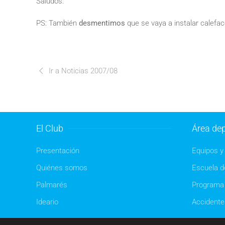
Saludos.
PS: También
desmentimos
que se vaya a instalar calefac
Ir a Noticias 2007/08
El Club
Área dep
Presentación
Equipos y 
Quiénes somos
Escuela de
Palmarés
Programa 
Ideario
Accidente