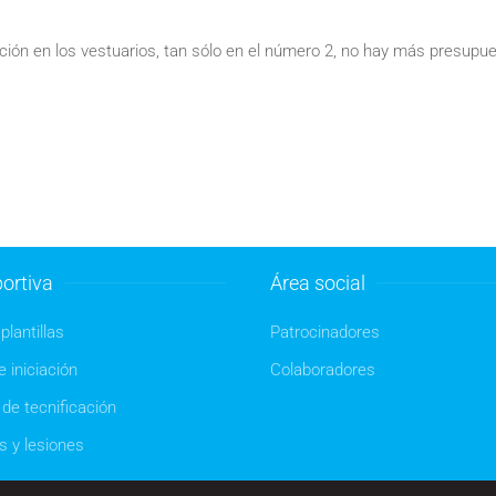
ción en los vestuarios, tan sólo en el número 2, no hay más presupue
ortiva
Área social
plantillas
Patrocinadores
 iniciación
Colaboradores
de tecnificación
s y lesiones