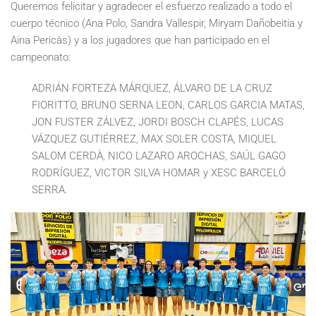
Queremos felicitar y agradecer el esfuerzo realizado a todo el
cuerpo técnico (Ana Polo, Sandra Vallespir, Miryam Dañobeitia y
Aina Pericàs) y a los jugadores que han participado en el
campeonato:
ADRIÁN FORTEZA MÁRQUEZ, ÁLVARO DE LA CRUZ
FIORITTO, BRUNO SERNA LEON, CARLOS GARCIA MATAS,
JON FUSTER ZÁLVEZ, JORDI BOSCH CLAPÉS, LUCAS
VÁZQUEZ GUTIÉRREZ, MAX SOLER COSTA, MIQUEL
SALOM CERDÀ, NICO LAZARO AROCHAS, SAÚL GAGO
RODRÍGUEZ, VICTOR SILVA HOMAR y XESC BARCELÓ
SERRA.