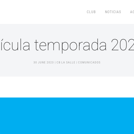
CLUB
NOTICIAS
A
ícula temporada 20
30 JUNE 2023
| CB LA SALLE |
COMUNICADOS