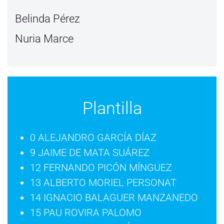
Belinda Pérez
Nuria Marce
Plantilla
0 ALEJANDRO GARCÍA DÍAZ
9 JAIME DE MATA SUÁREZ
12 FERNANDO PICÓN MÍNGUEZ
13 ALBERTO MORIEL PERSONAT
14 IGNACIO BALAGUER MANZANEDO
15 PAU ROVIRA PALOMO