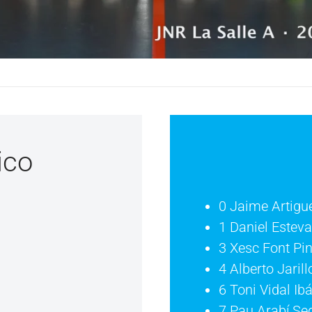
ico
0 Jaime Artigu
1 Daniel Estev
3 Xesc Font Pi
4 Alberto Jaril
6 Toni Vidal Ib
7 Pau Arabí Se