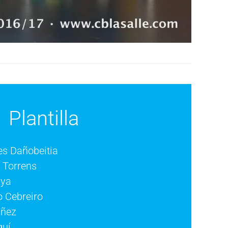
Plantilla
es Dañobeitia
a Torrens
nya
lo Cebreiro
áñez
guí