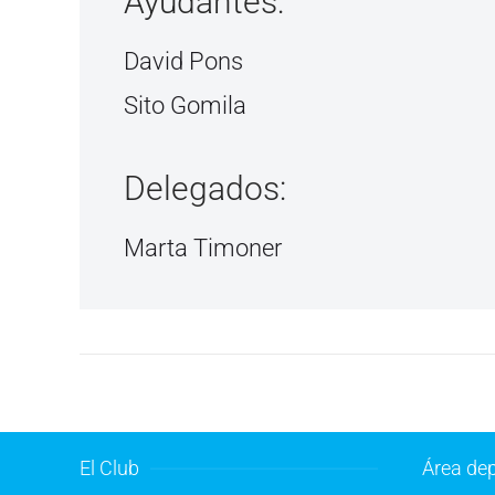
Ayudantes:
David Pons
Sito Gomila
Delegados:
Marta Timoner
El Club
Área dep