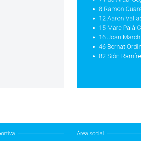
8 Ramon Cuare
12 Aaron Vall
15 Marc Palà 
16 Joan March 
46 Bernat Ordi
82 Sión Ramíre
ortiva
Área social