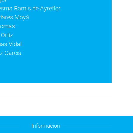
sma Ramis de Ayreflor
adares Moyá
Comas
Ortíz
nas Vidal
z García
Información