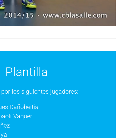
Plantilla
or los siguientes jugadores:
ues Dañobeitia
aoli Vaquer
añez
nya