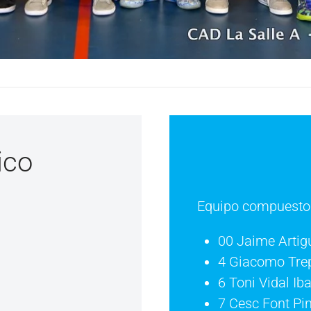
ico
Equipo compuesto p
00 Jaime Artig
4 Giacomo Trep
6 Toni Vidal Ib
7 Cesc Font Pi