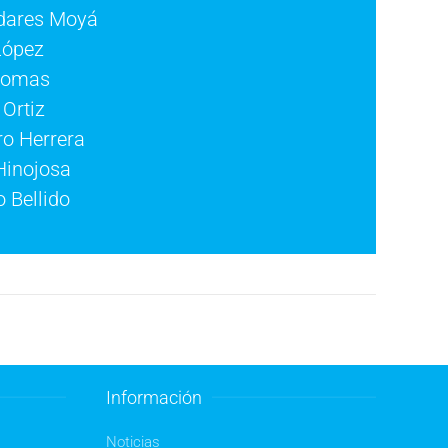
adares Moyá
López
Comas
Ortiz
ro Herrera
Hinojosa
 Bellido
Información
Noticias