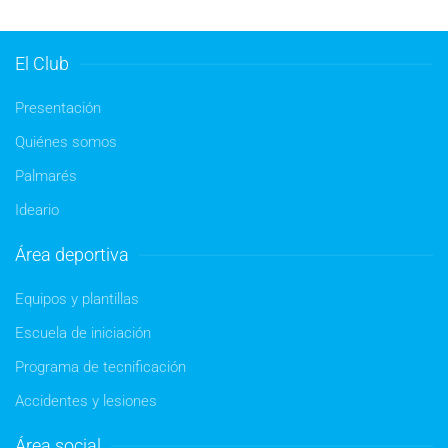
El Club
Presentación
Quiénes somos
Palmarés
Ideario
Área deportiva
Equipos y plantillas
Escuela de iniciación
Programa de tecnificación
Accidentes y lesiones
Área social